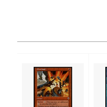
アラーラの断片
イーブ
ローウィン
第10版
時のらせん
時のら
ギルドパクト
ラヴニ
神河謀叛
神河物
ミラディン
第8版
ザ・リスト
ダブルマ
ダブルマスターズ ボックストッパー
アルテ
アイコニックマスターズ
エター
オンスロート
ジャッ