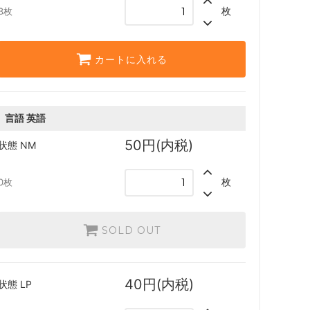
枚
3枚
 日本画ミ
カルドハイム
カートに入れる
ター・ファ
Zendikar Rising Expeditions
イコリア：巨獣の棲処 ブースター・ファ
言語
英語
ン
50円(内税)
状態
NM
エルドレインの王権 ブースター・ファン
ラヴニカのギルド
枚
0枚
イクサラン
SOLD OUT
ウェルカム・デッキ 2017
異界月
40円(内税)
状態
LP
戦乱のゼンディカー