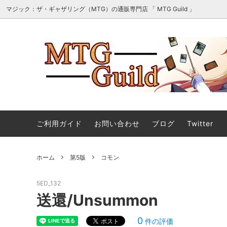
マジック：ザ・ギャザリング（MTG）の通販専門店 「 MTG Guild 」
オリパ・詰め合わせ・セット販売
■最新
マジック：ザ・ギャザリング｜マーベル
■スタ
ご利用ガイド
お問い合わせ
ブログ
Twitter
スーパー・ヒーローズ 「ソース・マテリ
アル」カード
ホーム
第5版
コモン
ストリクスヘイヴンの秘密 ミスティカル
ストリ
アーカイブ
ィカル
5ED_132
マジック：ザ・ギャザリング | ミュータ
マジック
送還/Unsummon
ント タートルズ エターナル使用可能カ
ント 
ード
ル」カ
0
件の評価