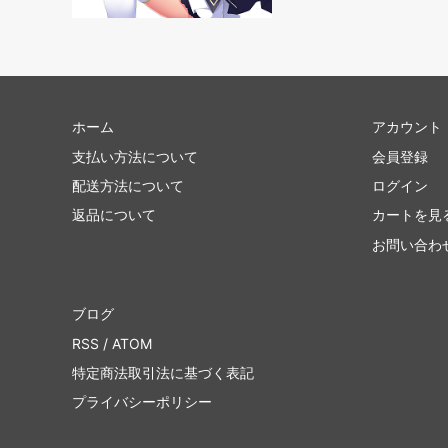
ポータル
■ジャ
Jumpstart
■リミ
イニストラード・リマスター ブースタ
ラヴニ
ー・ファン
ホーム
アカウント
ドミナリア・リマスター ブースター・フ
時のら
支払い方法について
会員登録
ァン
配送方法について
ログイン
Mystery Booster 2 白枠カード
Myste
返品について
カートを見
ム
お問い合わ
Mystery Booster
Mystery
バトルボンド
コンス
ブログ
RSS
/
ATOM
統率者マスターズ
統率者
特定商法取引法に基づく表記
プライバシーポリシー
兄弟戦争統率者デッキ
統率者デ