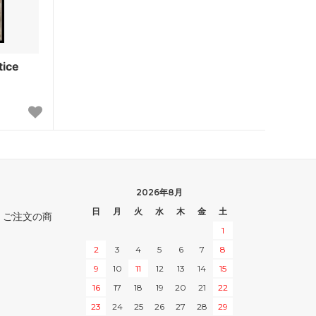
インベイジョン
ウルザズ・デスティニー
ice
エクソダス
第5版
ホームランド
第4版
2026年8月
ザ・ダーク
日
月
火
水
木
金
土
。ご注文の商
アラビアンナイト
1
2
3
4
5
6
7
8
■スターター・セット■
9
10
11
12
13
14
15
ポータル・セカンドエイジ
16
17
18
19
20
21
22
23
24
25
26
27
28
29