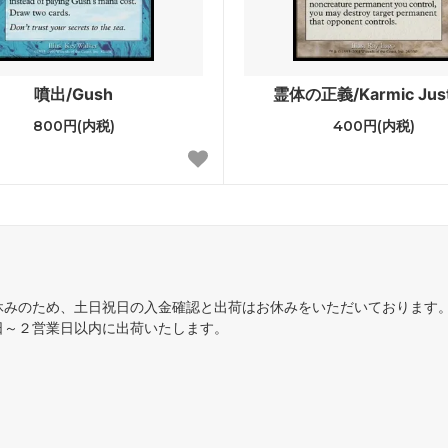
プレーンシフト
ス
メルカディアン・マスクス
噴出/Gush
霊体の正義/Karmic Just
ズ・レガシー
ウルザズ・サーガ
800円(内税)
400円(内税)
スト
ウェザーライト
ジュ
アライアンス
ル 黒枠
アイスエイジ
アルターネイト
フォールン・エンパイア
休みのため、土日祝日の入金確認と出荷はお休みをいただいております
ズド
アンティキティー
日～２営業日以内に出荷いたします。
アルファ
ター
ポータル三国志