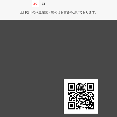
プスタート
ジャンプスタート2022
30
31
イニストラード・リマスター
土日祝日の入金確認・出荷はお休みを頂いております。
ター・ファ
ドミナリア・リマスター
スシート
Mystery Booster 2
りホログラム
Mystery Booster 2 プレイテスト・カー
ド
rds 2019
Mystery Booster Playtest Cards 2021
■統率者戦用セット■
統率者デ
スターター・統率者デッキ
統率者レジェンズ：バルダーズ・ゲート
の戦い