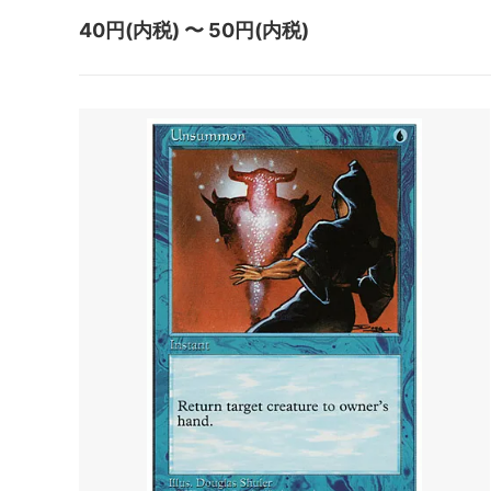
マジック：ザ・ギャザリング | アバター
マジック
40円(内税) 〜 50円(内税)
伝説の少年アン
伝説の
マジック：ザ・ギャザリング | マーベル
マジック
スパイダーマン ブースター・ファン
スパイ
ド
久遠の終端 ブースター・ファン
久遠の
マジック：ザ・ギャザリング――FINAL
タルキ
FANTASY・継承史カード
霊気走破 ブースター・ファン
ファウ
ダスクモーン：戦慄の館 ブースター・フ
ブルー
ァン
サンダー・ジャンクションの無法者 ブー
サンダ