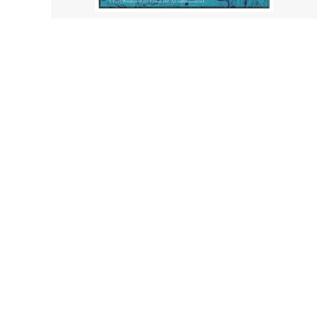
スター・ファン
ッグス
カルロフ邸殺人事件 ブースター・ファン
イクサ
エルドレインの森
エルド
機械兵団の進軍：決戦の後に
機械兵
ー・フ
機械兵団の進軍 多元宇宙の伝説
ファイ
兄弟戦争 ブースター・ファン
兄弟戦
団結のドミナリア ブースター・ファン
ニュー
神河：輝ける世界 ブースター・ファン
イニス
イニストラード：真夜中の狩り ブースタ
フォー
ー・ファン