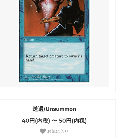
 アバター
マジック：ザ・ギャザリング | マーベル
用可能カー
スパイダーマン
 マーベル
久遠の終端
マテリア
FINAL
マジック：ザ・ギャザリング――FINAL
FANTASY ブースター・ファン
ー・ファン
霊気走破
ター・ファ
ダスクモーン：戦慄の館
送還/Unsummon
ファン
サンダー・ジャンクションの無法者
40円(内税) 〜 50円(内税)
お気に入り
法者「速
カルロフ邸殺人事件