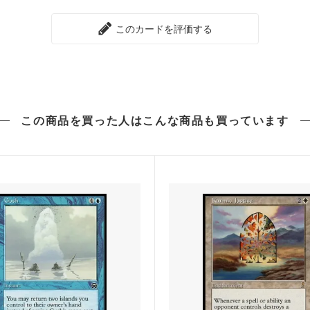
ンタイド
シャドウムーア
このカードを評価する
未来予知
せんタイムシフト
コールドスナップ
カ：ギルドの都
第9版
この商品を買った人は
こんな商品も買っています
語
フィフス・ドーン
■エターナル■
スターズ2022
ダブルマスターズ2022 ブー
ァン
ィメットマスターズ
アルティメットマスターズ ボ
パー
ナルマスターズ
スカージ
ジメント
トーメント