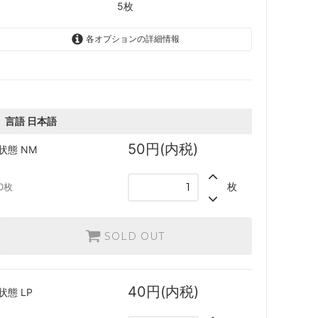
5枚
ースター・
「ジュラシック・ワールド」コレクショ
各オプションの詳細情報
ン
ード
■パイオニア■
日本語
50円(内税)
機械兵団の進軍 ブースター・ファン
SOLD OUT
0枚
言語
日本語
英語
 ブースタ
兄弟戦争
50円(内税)
状態
NM
50円(内税)
SOLD OUT
0枚
枚
0枚
団結のドミナリア
日本語
40円(内税)
ー・ファン
神河：輝ける世界
3枚
SOLD OUT
英語
ブースタ
イニストラード：真夜中の狩り
40円(内税)
2枚
40円(内税)
状態
LP
ースター・
ストリクスヘイヴン：魔法学院