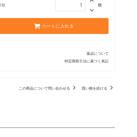
運命再編
枚
2枚
神々の軍勢
カートに入れる
ギルド門侵犯
アサシンクリード ブースター・ファン
モダンホライゾン3 ブースター・ファン
返品について
特定商取引法に基づく表記
・ファン
モダンホライゾン
Modern Event Deck
この商品について問い合わせる
買い物を続ける
闇の隆盛
ミラディン包囲戦
ワールドウェイク
コンフラックス