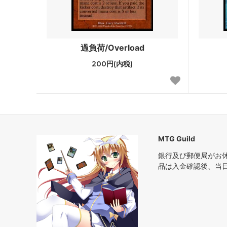
アポカリプス
第7版
プロフェシー
ネメシ
過負荷/Overload
第6版
ウルザ
200円(内税)
ストロングホールド
テンペ
ビジョンズ
ミラー
クロニクル
クロニク
MTG Guild
第4版 黒枠
第4版 
銀行及び郵便局がお
レジェンド
リバイ
品は入金確認後、当
アンリミテッド
ベータ
スターター2000
スター