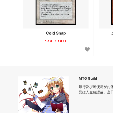
アポカリプス
第7版
プロフェシー
ネメシ
第6版
ウルザ
Cold Snap
ストロングホールド
テンペ
SOLD OUT
ビジョンズ
ミラー
クロニクル
クロニク
第4版 黒枠
第4版 
MTG Guild
レジェンド
リバイ
銀行及び郵便局がお
品は入金確認後、当
アンリミテッド
ベータ
スターター2000
スター