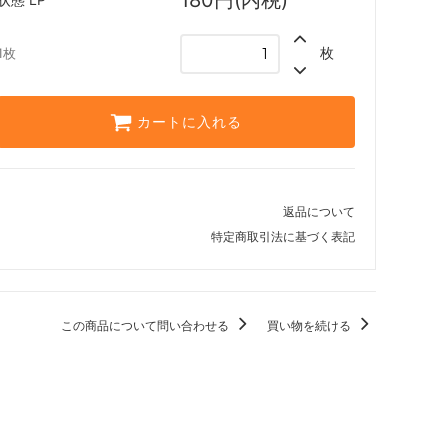
運命再編
神々の軍勢
枚
1枚
ギルド門侵犯
カートに入れる
アサシンクリード ブースター・ファン
モダンホライゾン3 ブースター・ファン
返品について
・ファン
モダンホライゾン
特定商取引法に基づく表記
Modern Event Deck
闇の隆盛
この商品について問い合わせる
買い物を続ける
ミラディン包囲戦
ワールドウェイク
コンフラックス