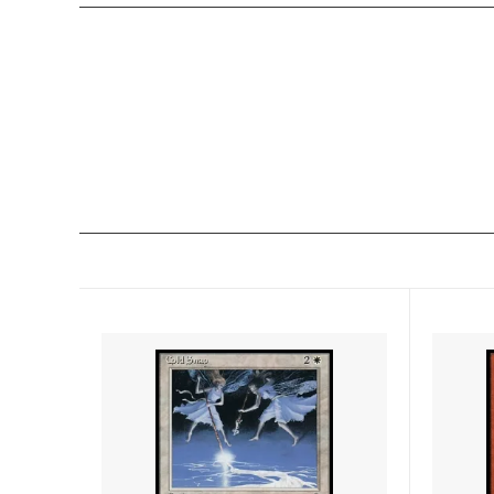
アラーラの断片
イーブ
ローウィン
第10版
時のらせん
時のら
ギルドパクト
ラヴニ
神河謀叛
神河物
ミラディン
第8版
ザ・リスト
ダブルマ
ダブルマスターズ ボックストッパー
アルテ
アイコニックマスターズ
エター
オンスロート
ジャッ