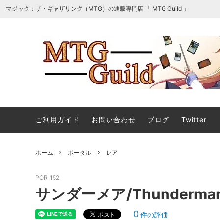
マジック：ザ・ギャザリング（MTG）の通販専門店 「 MTG Guild 」
オリパ・詰め合わせ・セット販売
■最新
マジック：ザ・ギャザリング｜マーベル
■スタ
ご利用ガイド
お問い合わせ
ブログ
Twitter
スーパー・ヒーローズ 「ソース・マテリ
アル」カード
ホーム
ポータル
レア
ストリクスヘイヴンの秘密 ミスティカル
ストリ
アーカイブ
ィカル
POR_152
マジック：ザ・ギャザリング | ミュータ
マジック
サンダーメア/Thundermar
ント タートルズ エターナル使用可能カ
ント 
ード
ル」カ
0
件の評価