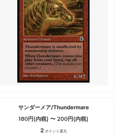
 アバター
マジック：ザ・ギャザリング | マーベル
用可能カー
スパイダーマン
 マーベル
久遠の終端
マテリア
FINAL
マジック：ザ・ギャザリング――FINAL
FANTASY ブースター・ファン
ー・ファン
霊気走破
ター・ファ
ダスクモーン：戦慄の館
サンダーメア/Thundermare
ファン
サンダー・ジャンクションの無法者
180円(内税) 〜 200円(内税)
2
法者「速
カルロフ邸殺人事件
ポイント還元