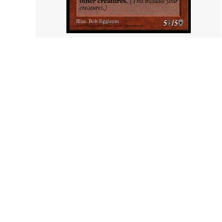
スター・ファン
ッグス
カルロフ邸殺人事件 ブースター・ファン
イクサ
エルドレインの森
エルド
機械兵団の進軍：決戦の後に
機械兵
ー・フ
機械兵団の進軍 多元宇宙の伝説
ファイ
兄弟戦争 ブースター・ファン
兄弟戦
団結のドミナリア ブースター・ファン
ニュー
神河：輝ける世界 ブースター・ファン
イニス
イニストラード：真夜中の狩り ブースタ
フォー
ー・ファン