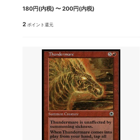
マジック：ザ・ギャザリング | アバター
マジック
180円(内税) 〜 200円(内税)
伝説の少年アン
伝説の
2
ポイント還元
マジック：ザ・ギャザリング | マーベル
マジック
スパイダーマン ブースター・ファン
スパイ
ド
久遠の終端 ブースター・ファン
久遠の
マジック：ザ・ギャザリング――FINAL
タルキ
FANTASY・継承史カード
霊気走破 ブースター・ファン
ファウ
ダスクモーン：戦慄の館 ブースター・フ
ブルー
ァン
サンダー・ジャンクションの無法者 ブー
サンダ