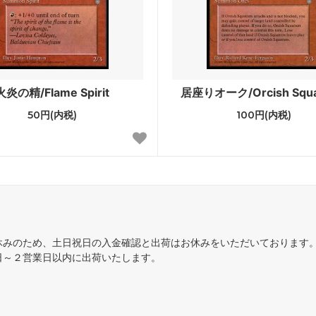
プレーンシフト
ス
メルカディアン・マスクス
ズ・レガシー
ウルザズ・サーガ
火炎の精/Flame Spirit
居座りオーク/Orcish Squa
スト
ウェザーライト
50円(内税)
100円(内税)
ジュ
アライアンス
ル 黒枠
アイスエイジ
アルターネイト
フォールン・エンパイア
ズド
アンティキティー
休みのため、土日祝日の入金確認と出荷はお休みをいただいております
日～２営業日以内に出荷いたします。
アルファ
ター
ポータル三国志