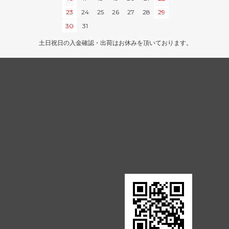
プスタート
ジャンプスタート2022
23
24
25
26
27
28
29
イニストラード・リマスター
30
31
ター・ファ
ドミナリア・リマスター
土日祝日の入金確認・出荷はお休みを頂いております。
スシート
Mystery Booster 2
りホログラム
Mystery Booster 2 プレイテスト・カー
ド
rds 2019
Mystery Booster Playtest Cards 2021
■統率者戦用セット■
統率者デ
スターター・統率者デッキ
統率者レジェンズ：バルダーズ・ゲート
の戦い