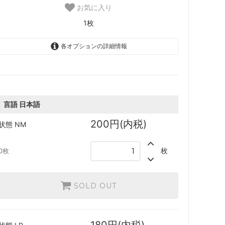
お気に入り
ースター・
「ジュラシック・ワールド」コレクショ
1枚
ン
各オプションの詳細情報
ード
■パイオニア■
機械兵団の進軍 ブースター・ファン
日本語
200円(内税)
SOLD OUT
0枚
 ブースタ
兄弟戦争
言語
日本語
英語
200円(内税)
状態
NM
200円(内税)
団結のドミナリア
SOLD OUT
0枚
枚
0枚
ー・ファン
神河：輝ける世界
日本語
180円(内税)
ブースタ
イニストラード：真夜中の狩り
SOLD OUT
0枚
SOLD OUT
英語
ースター・
ストリクスヘイヴン：魔法学院
180円(内税)
1枚