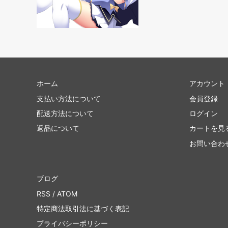
ポータル
■ジャ
Jumpstart
■リミ
イニストラード・リマスター ブースタ
ラヴニ
ー・ファン
ドミナリア・リマスター ブースター・フ
時のら
ホーム
アカウント
ァン
支払い方法について
会員登録
Mystery Booster 2 白枠カード
Myste
配送方法について
ログイン
ム
返品について
カートを見
Mystery Booster
Mystery
お問い合わ
バトルボンド
コンス
統率者マスターズ
統率者
ブログ
RSS
/
ATOM
特定商法取引法に基づく表記
兄弟戦争統率者デッキ
統率者デ
プライバシーポリシー