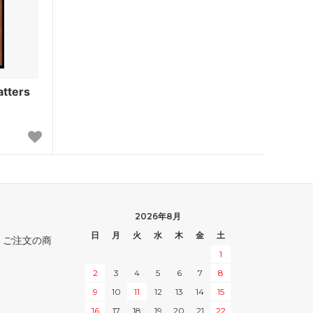
インベイジョン
ウルザズ・デスティニー
エクソダス
tters
第5版
ホームランド
第4版
ザ・ダーク
2026年8月
アラビアンナイト
日
月
火
水
木
金
土
。ご注文の商
1
■スターター・セット■
2
3
4
5
6
7
8
ポータル・セカンドエイジ
9
10
11
12
13
14
15
16
17
18
19
20
21
22