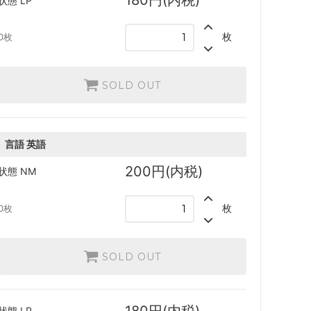
180円(内税)
状態
LP
 日本画ミ
カルドハイム
枚
0枚
ター・ファ
Zendikar Rising Expeditions
SOLD OUT
イコリア：巨獣の棲処 ブースター・ファ
ン
言語
英語
エルドレインの王権 ブースター・ファン
200円(内税)
状態
NM
ラヴニカのギルド
イクサラン
枚
0枚
ウェルカム・デッキ 2017
SOLD OUT
異界月
戦乱のゼンディカー
180円(内税)
状態
LP