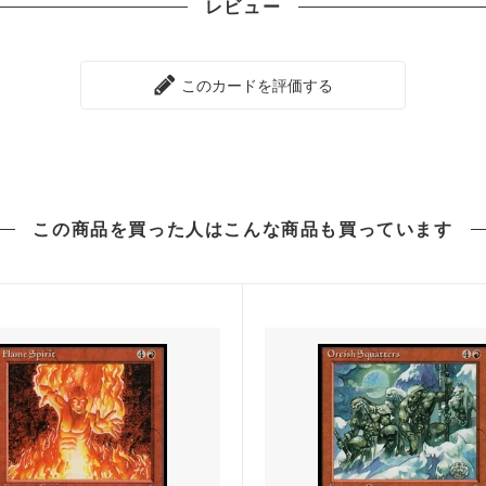
レビュー
ンタイド
シャドウムーア
未来予知
このカードを評価する
せんタイムシフト
コールドスナップ
カ：ギルドの都
第9版
語
フィフス・ドーン
この商品を買った人は
こんな商品も買っています
■エターナル■
スターズ2022
ダブルマスターズ2022 ブー
ァン
ィメットマスターズ
アルティメットマスターズ ボ
パー
ナルマスターズ
スカージ
ジメント
トーメント