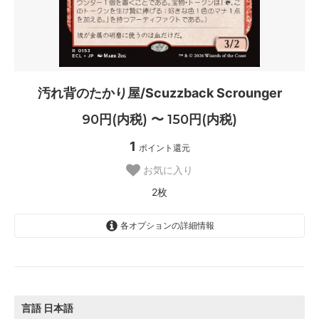
汚れ背のたかり屋/Scuzzback Scrounger
90円(内税) 〜 150円(内税)
1
ポイント還元
お気に入り
2枚
各オプションの詳細情報
日本語
150円(内税)
1枚
言語
日本語
英語