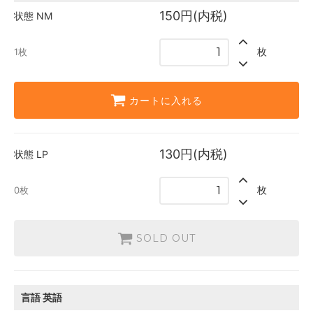
100円(内税)
150円(内税)
状態
NM
SOLD OUT
0枚
枚
1枚
日本語
130円(内税)
SOLD OUT
0枚
カートに入れる
英語
90円(内税)
1枚
130円(内税)
状態
LP
枚
0枚
SOLD OUT
言語
英語